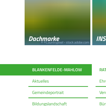
Dachmarke
INS
© ©Countrypixel - stock.adobe.com
BLANKENFELDE-MAHLOW
RA
Aktuelles
Eh
Gemeindeportrait
Ver
Bildungslandschaft
Bür