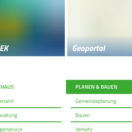
EK
Geoportal
THAUS
PLANEN & BAUEN
renamt
Gemeindeplanung
waltung
Bauen
gerservice
Verkehr