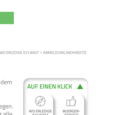
WO ERLEDIGE ICH WAS?
ANMELDUNG (WOHNSITZ)
h dem
AUF EINEN KLICK
egen.
WO ERLEDIGE
BUERGER-
 alle
ICH WAS?
SERVICE