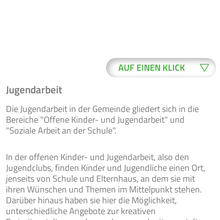
AUF EINEN KLICK
Jugendarbeit
WO ERLEDIGE
BUERGER-
Die Jugendarbeit in der Gemeinde gliedert sich in die
ICH WAS?
SERVICE
Bereiche "Offene Kinder- und Jugendarbeit" und
"Soziale Arbeit an der Schule".
In der offenen Kinder- und Jugendarbeit, also den
ONLINE-
NEWSLETTER
FORMULARE
Jugendclubs, finden Kinder und Jugendliche einen Ort,
jenseits von Schule und Elternhaus, an dem sie mit
ihren Wünschen und Themen im Mittelpunkt stehen.
Darüber hinaus haben sie hier die Möglichkeit,
unterschiedliche Angebote zur kreativen
VERANSTAL-
RATSINFO
TUNGEN