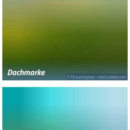
Dachmarke
© ©Countrypixel - stock.adobe.com