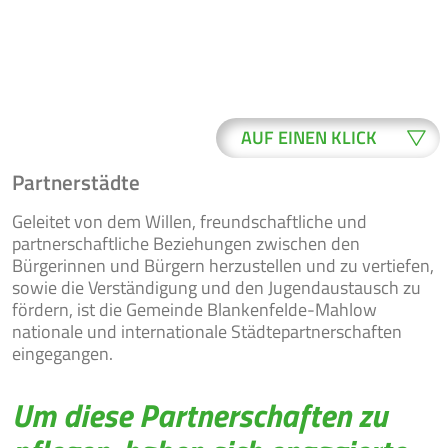
AUF EINEN KLICK
Partnerstädte
WO ERLEDIGE
BUERGER-
Geleitet von dem Willen, freundschaftliche und
ICH WAS?
SERVICE
partnerschaftliche Beziehungen zwischen den
Bürgerinnen und Bürgern herzustellen und zu vertiefen,
sowie die Verständigung und den Jugendaustausch zu
fördern, ist die Gemeinde Blankenfelde-Mahlow
ONLINE-
nationale und internationale Städtepartnerschaften
NEWSLETTER
FORMULARE
eingegangen.
Um diese Partnerschaften zu
VERANSTAL-
RATSINFO
TUNGEN