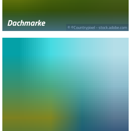
Dachmarke
© ©Countrypixel - stock.adobe.com