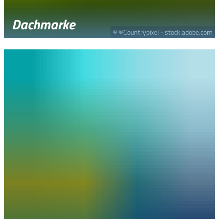
Dachmarke
© ©Countrypixel - stock.adobe.com