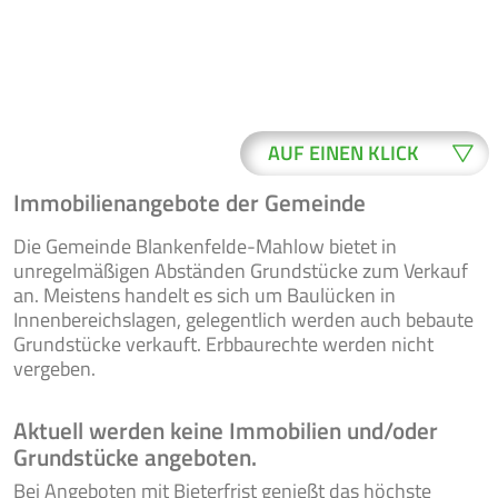
AUF EINEN KLICK
Immobilienangebote der Gemeinde
WO ERLEDIGE
BUERGER-
Die Gemeinde Blankenfelde-Mahlow bietet in
ICH WAS?
SERVICE
unregelmäßigen Abständen Grundstücke zum Verkauf
an. Meistens handelt es sich um Baulücken in
Innenbereichslagen, gelegentlich werden auch bebaute
Grundstücke verkauft. Erbbaurechte werden nicht
ONLINE-
vergeben.
NEWSLETTER
FORMULARE
Aktuell werden keine Immobilien und/oder
Grundstücke angeboten.
VERANSTAL-
RATSINFO
Bei Angeboten mit Bieterfrist genießt das höchste
TUNGEN