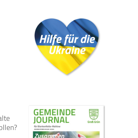
alte
ollen?