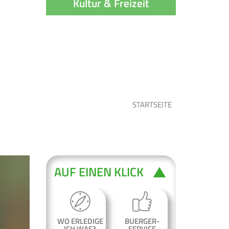
Kultur & Freizeit
AUF EINEN KLICK
WO ERLEDIGE
BUERGER-
ICH WAS?
SERVICE