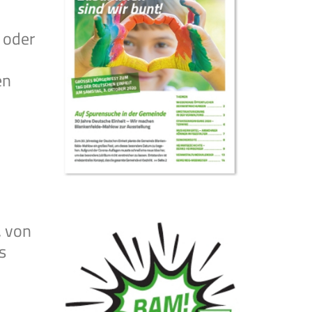
 oder
en
, von
s