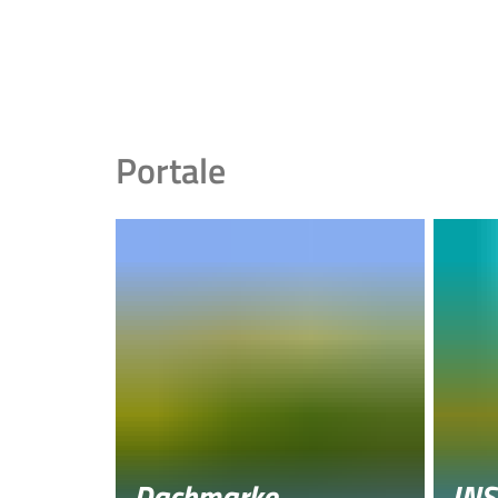
Portale
Dachmarke
INS