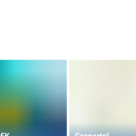
EK
Geoportal