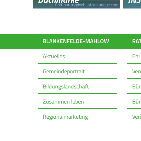
© ©Countrypixel - stock.adobe.com
BLANKENFELDE-MAHLOW
RA
Aktuelles
Eh
Gemeindeportrait
Ver
Bildungslandschaft
Bür
Zusammen leben
Bür
Regionalmarketing
Ver