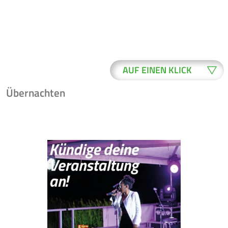
AUF EINEN KLICK
Übernachten
WO ERLEDIGE
BUERGER-
ICH WAS?
SERVICE
ONLINE-
NEWSLETTER
FORMULARE
VERANSTAL-
RATSINFO
TUNGEN