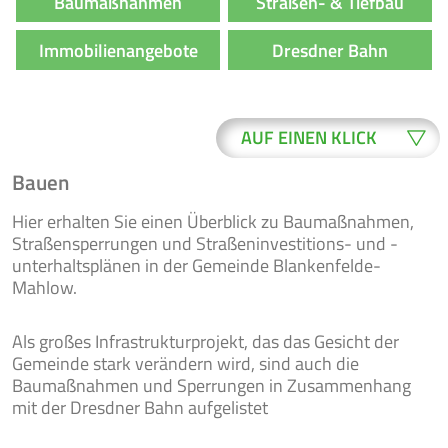
Baumaßnahmen
Straßen- & Tiefbau
Immobilienangebote
Dresdner Bahn
AUF EINEN KLICK
Bauen
WO ERLEDIGE
BUERGER-
Hier erhalten Sie einen Überblick zu Baumaßnahmen,
ICH WAS?
SERVICE
Straßensperrungen und Straßeninvestitions- und -
unterhaltsplänen in der Gemeinde Blankenfelde-
Mahlow.
ONLINE-
NEWSLETTER
FORMULARE
Als großes Infrastrukturprojekt, das das Gesicht der
Gemeinde stark verändern wird, sind auch die
Baumaßnahmen und Sperrungen in Zusammenhang
mit der Dresdner Bahn aufgelistet
VERANSTAL-
RATSINFO
TUNGEN