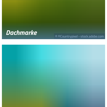
Dachmarke
© ©Countrypixel - stock.adobe.com