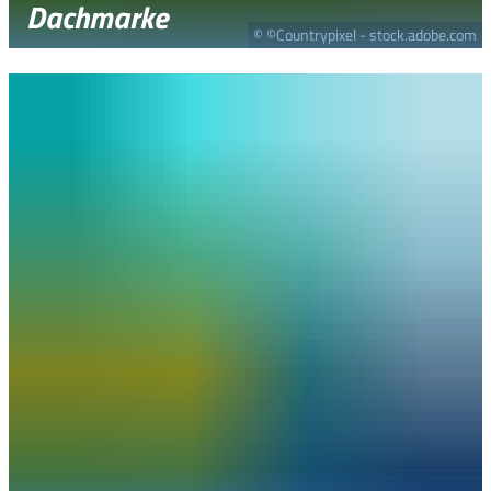
Dachmarke
© ©Countrypixel - stock.adobe.com