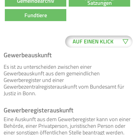
Gemeindearchiv
Satzungen
Fundtiere
AUF EINEN KLICK
Gewerbeauskunft
WO ERLEDIGE
BUERGER-
Es ist zu unterscheiden zwischen einer
ICH WAS?
SERVICE
Gewerbeauskunft aus dem gemeindlichen
Gewerberegister und einer
Gewerbezentralregisterauskunft vom Bundesamt für
Justiz in Bonn.
ONLINE-
NEWSLETTER
FORMULARE
Gewerberegisterauskunft
Eine Auskunft aus dem Gewerberegister kann von einer
Behörde, einer Privatperson, juristischen Person oder
VERANSTAL-
einer sonstigen öffentlichen Stelle beantragt werden.
RATSINFO
TUNGEN