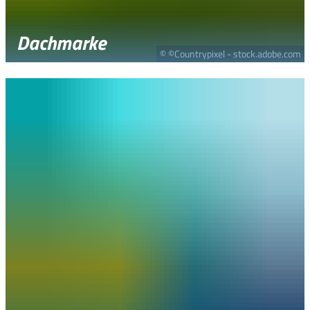
Dachmarke
© ©Countrypixel - stock.adobe.com