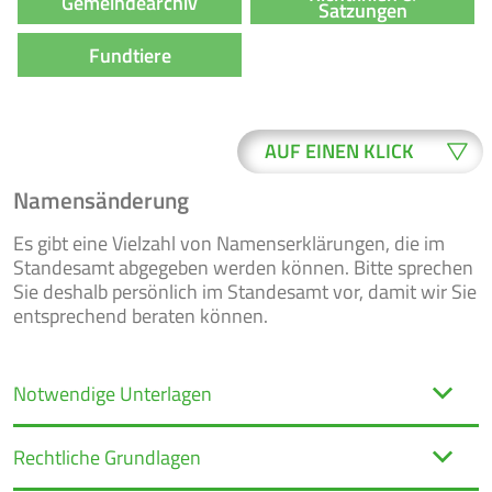
Gemeindearchiv
Satzungen
Fundtiere
AUF EINEN KLICK
Namensänderung
WO ERLEDIGE
BUERGER-
Es gibt eine Vielzahl von Namenserklärungen, die im
ICH WAS?
SERVICE
Standesamt abgegeben werden können. Bitte sprechen
Sie deshalb persönlich im Standesamt vor, damit wir Sie
entsprechend beraten können.
ONLINE-
NEWSLETTER
FORMULARE
Notwendige Unterlagen
Rechtliche Grundlagen
VERANSTAL-
RATSINFO
TUNGEN