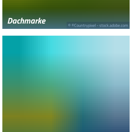
Dachmarke
© ©Countrypixel - stock.adobe.com