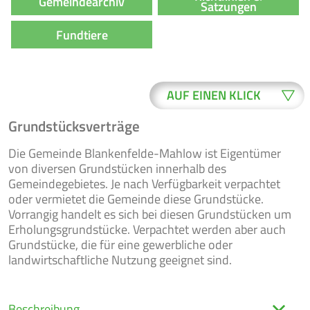
Gemeindearchiv
Satzungen
Fundtiere
AUF EINEN KLICK
Grundstücksverträge
WO ERLEDIGE
BUERGER-
Die Gemeinde Blankenfelde-Mahlow ist Eigentümer
ICH WAS?
SERVICE
von diversen Grundstücken innerhalb des
Gemeindegebietes. Je nach Verfügbarkeit verpachtet
oder vermietet die Gemeinde diese Grundstücke.
Vorrangig handelt es sich bei diesen Grundstücken um
ONLINE-
Erholungsgrundstücke. Verpachtet werden aber auch
NEWSLETTER
FORMULARE
Grundstücke, die für eine gewerbliche oder
landwirtschaftliche Nutzung geeignet sind.
VERANSTAL-
RATSINFO
TUNGEN
Beschreibung