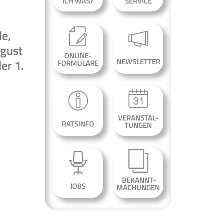
ICH WAS?
SERVICE
de,
ugust
ONLINE-
NEWSLETTER
er 1.
FORMULARE
VERANSTAL-
RATSINFO
TUNGEN
BEKANNT-
JOBS
MACHUNGEN