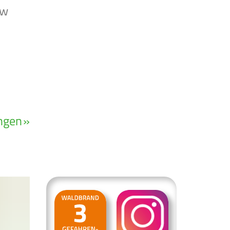
ow
ngen