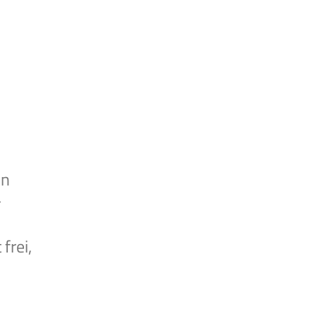
en
-
frei,